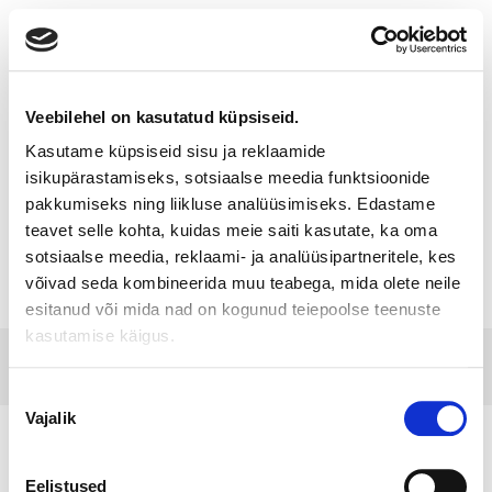
Toggle
navigatio
Veebilehel on kasutatud küpsiseid.
Kasutame küpsiseid sisu ja reklaamide
PAŽEIDIMŲ PRANEŠIMAS (LT
isikupärastamiseks, sotsiaalse meedia funktsioonide
pakkumiseks ning liikluse analüüsimiseks. Edastame
ONLY)
teavet selle kohta, kuidas meie saiti kasutate, ka oma
sotsiaalse meedia, reklaami- ja analüüsipartneritele, kes
võivad seda kombineerida muu teabega, mida olete neile
esitanud või mida nad on kogunud teiepoolse teenuste
kasutamise käigus.
© 2017 Tamro Baltics. All rights reserved |
Privacy
Made by
policy
|
Cookie Policy
.
SONARO
Nõusoleku
Vajalik
valik
Eelistused