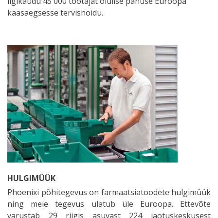
ligikaudu 45 000 töötajat olulise panuse Euroopa
kaasaegsesse tervishoidu.
HULGIMÜÜK
Phoenixi põhitegevus on farmaatsiatoodete hulgimüük
ning meie tegevus ulatub üle Euroopa. Ettevõte
varustab 29 riigis asuvast 224 jaotuskeskusest