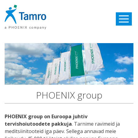
Toggle
navigatio
PHOENIX group
PHOENIX group on Euroopa juhtiv
tervishoiutoodete pakkuja
. Tarnime ravimeid ja
meditsiinitooteid iga päev. Sellega annavad meie