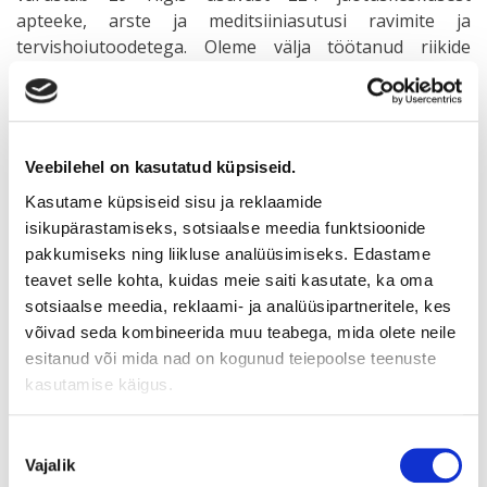
apteeke, arste ja meditsiiniasutusi ravimite ja
tervishoiutoodetega. Oleme välja töötanud riikide
erinevust silmas pidades spetsiifilised
logistikaprotsessid, mis võimaldavad usaldusväärselt ja
kiiresti varustada kliente kogu Euroopas. Ettevõte
toetab apteeke toimivate haldussüsteemide ja
Veebilehel on kasutatud küpsiseid.
koostööprogrammidega ning ka patsiendinõustamise
valdkonnas. Phoenixist on saanud turuliider kümnes
Kasutame küpsiseid sisu ja reklaamide
Euroopa riigis.
isikupärastamiseks, sotsiaalse meedia funktsioonide
pakkumiseks ning liikluse analüüsimiseks. Edastame
teavet selle kohta, kuidas meie saiti kasutate, ka oma
sotsiaalse meedia, reklaami- ja analüüsipartneritele, kes
võivad seda kombineerida muu teabega, mida olete neile
esitanud või mida nad on kogunud teiepoolse teenuste
kasutamise käigus.
Nõusoleku
Vajalik
valik