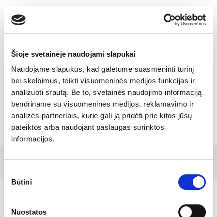
Toggle
navigatio
Šioje svetainėje naudojami slapukai
Naudojame slapukus, kad galėtume suasmeninti turinį
Ziedojiet bērnu veselībai kopā
bei skelbimus, teikti visuomeninės medijos funkcijas ir
analizuoti srautą. Be to, svetainės naudojimo informaciją
ar BENU!
bendriname su visuomeninės medijos, reklamavimo ir
analizės partneriais, kurie gali ją pridėti prie kitos jūsų
pateiktos arba naudojant paslaugas surinktos
informacijos.
© 2017 Tamro Baltics. Visos teisės saugomos |
Sukurta
Privatumo politika
|
Slapukų politika.
SONARO
Sutikimo
Būtini
pasirinkimas
Nuostatos