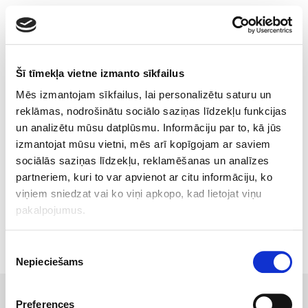
Toggle
navigatio
Šī tīmekļa vietne izmanto sīkfailus
Mēs izmantojam sīkfailus, lai personalizētu saturu un
We are proud of our BENU
reklāmas, nodrošinātu sociālo saziņas līdzekļu funkcijas
un analizētu mūsu datplūsmu. Informāciju par to, kā jūs
Aptieka pharmacists and
izmantojat mūsu vietni, mēs arī kopīgojam ar saviem
pharmacist assistant –
sociālās saziņas līdzekļu, reklamēšanas un analīzes
partneriem, kuri to var apvienot ar citu informāciju, ko
participants of the Song and
viņiem sniedzat vai ko viņi apkopo, kad lietojat viņu
Dance Festival in Latvia!
pakalpojumus.
Piekrišanas
Nepieciešams
izvēle
© 2017 Tamro Baltics. All rights reserved |
Privacy
Made by
policy
|
Cookie Policy
.
SONARO
Preferences