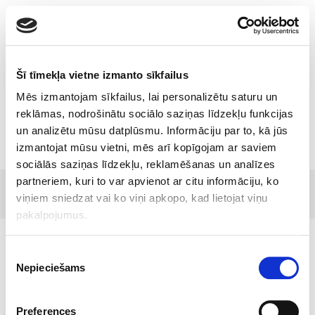
Toggle
navigatio
Šī tīmekļa vietne izmanto sīkfailus
Mēs izmantojam sīkfailus, lai personalizētu saturu un
Tamro Baltics
reklāmas, nodrošinātu sociālo saziņas līdzekļu funkcijas
un analizētu mūsu datplūsmu. Informāciju par to, kā jūs
izmantojat mūsu vietni, mēs arī kopīgojam ar saviem
sociālās saziņas līdzekļu, reklamēšanas un analīzes
partneriem, kuri to var apvienot ar citu informāciju, ko
© 2017 Tamro Baltics. All rights reserved |
Privacy
Made by
viņiem sniedzat vai ko viņi apkopo, kad lietojat viņu
policy
|
Cookie Policy
.
SONARO
pakalpojumus.
Piekrišanas
Nepieciešams
izvēle
Preferences