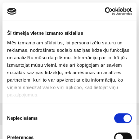
Toggle
navigatio
Šī tīmekļa vietne izmanto sīkfailus
Mēs izmantojam sīkfailus, lai personalizētu saturu un
Liepāja’s, Latvia, Central
reklāmas, nodrošinātu sociālo saziņas līdzekļu funkcijas
un analizētu mūsu datplūsmu. Informāciju par to, kā jūs
pharmacy implements new
izmantojat mūsu vietni, mēs arī kopīgojam ar saviem
concept of aptieka1
sociālās saziņas līdzekļu, reklamēšanas un analīzes
partneriem, kuri to var apvienot ar citu informāciju, ko
viņiem sniedzat vai ko viņi apkopo, kad lietojat viņu
pakalpojumus.
© 2017 Tamro Baltics. All rights reserved |
Privacy
Made by
Piekrišanas
policy
|
Cookie Policy
.
SONARO
Nepieciešams
izvēle
Preferences