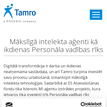
Toggle
navigatio
Mākslīgā intelekta aģenti kā
ikdienas Personāla vadības rīks
Digitālā transformācija ir darba un ikdienas
neatņemama sastāvdaļa, un arī Tamro turpina investēt
savu procesu uzlabošanā, izmantojot mākslīgā
intelekta tehnoloģijas. Sadarbībā ar ES Atveseļošanas
fondu tika īstenots MI aģentu izstrādes projekts, kura
ietvaros tika izveidoti trīs Personāla vadības rīki:
Personāla vadības jautājumu aģents, Jauno darbinieku
aģents un Dokumentācijas aģents.