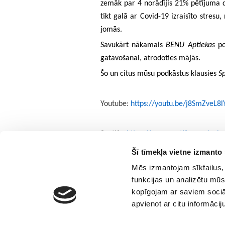
zemāk par 4 norādījis 21% pētījuma 
tikt galā ar Covid-19 izraisīto stresu
jomās.
Savukārt nākamais
BENU Aptiekas
po
gatavošanai, atrodoties mājās.
Šo un citus mūsu podkāstus klausies
Sp
Youtube:
https://youtu.be/j8SmZveL8l
Spotify:
https://open.spotify.com/ep
Šī tīmekļa vietne izmanto 
Rūpēsimies par veselību kopā!
Mēs izmantojam sīkfailus, 
funkcijas un analizētu mūs
kopīgojam ar saviem sociāl
apvienot ar citu informācij
© 2017 Tamro Baltics. All rights reserved |
Privacy po