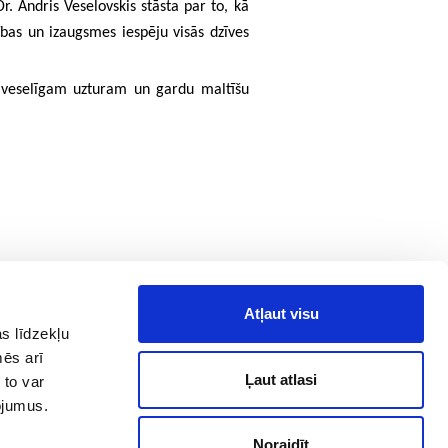
r. Andris Veselovskis stāsta par to, kā
tības un izaugsmes iespēju visās dzīves
 – veselīgam uzturam un gardu maltīšu
Atļaut visu
s līdzekļu
mēs arī
Ļaut atlasi
 to var
pojumus.
Made by
SONARO
Noraidīt