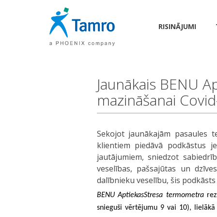
RISINĀJUMI
Jaunākais BENU Ap
mazināšanai Covid-
Sekojot jaunākajām pasaules t
klientiem piedāvā podkāstus je
jautājumiem, sniedzot sabiedrīb
veselības, pašsajūtas un dzīve
dalībnieku veselību, šis podkāsts t
BENU Aptiekas
Stresa termometra
rezu
snieguši vērtējumu 9 vai 10), lielā