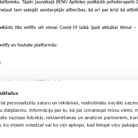
dalībnieku. Tāpēc jaunākajā
BENU Aptiekas
podkāstā psihoterapeits D
, neļaut tam sabojāt savstarpējās attiecības, kā arī par krīzi kā attīs
dkāsts tiks veltīts vēl vienai Covid-19 laikā īpaši aktuālai tēmai
otify
un
Youtube
platformās:
Y
isode/0Auutl2mbraXDT7oKuv9sP
sīkfailus
lai personalizētu saturu un reklāmas, nodrošinātu sociālo saziņa
u datplūsmu. Informāciju par to, kā jūs izmantojat mūsu vietni, 
ās saziņas līdzekļu, reklamēšanas un analīzes partneriem, kuri
u, ko viņiem sniedzat vai ko viņi apkopo, kad lietojat viņu pakal
licy
|
Cookie Policy
.