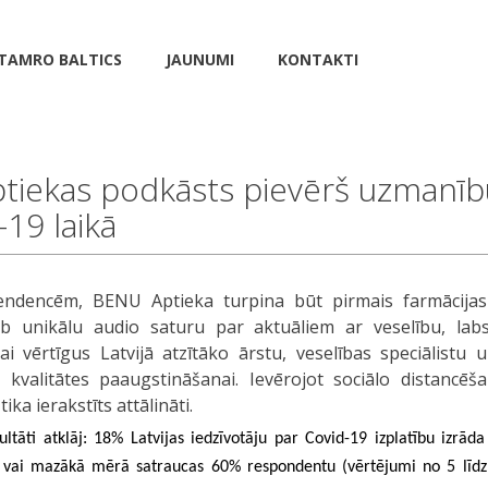
TAMRO BALTICS
JAUNUMI
KONTAKTI
tiekas podkāsts pievērš uzmanīb
19 laikā
endencēm, BENU Aptieka turpina būt pirmais farmācija
b unikālu audio saturu par aktuāliem ar veselību, labs
ai vērtīgus Latvijā atzītāko ārstu, veselības speciālistu
s kvalitātes paaugstināšanai. Ievērojot sociālo distancē
ika ierakstīts attālināti.
ltāti atklāj: 18% Latvijas iedzīvotāju par Covid-19 izplatību izrāda
kā vai mazākā mērā satraucas 60% respondentu (vērtējumi no 5 līdz