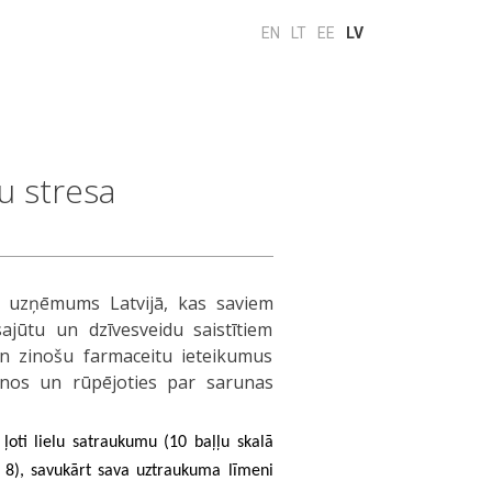
EN
LT
EE
LV
u stresa
s uzņēmums Latvijā, kas saviem
ajūtu un dzīvesveidu saistītiem
 un zinošu farmaceitu ieteikumus
šanos un rūpējoties par sarunas
 ļoti lielu satraukumu (10 baļļu skalā
 8), savukārt sava uztraukuma līmeni