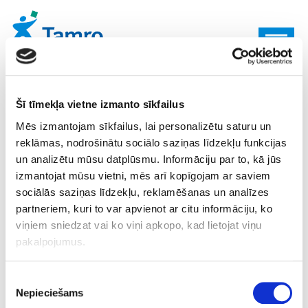
Toggle
navigatio
Šī tīmekļa vietne izmanto sīkfailus
BENU Aptieka nodrošina zāļu
Mēs izmantojam sīkfailus, lai personalizētu saturu un
piegādi mājās riska grupu
reklāmas, nodrošinātu sociālo saziņas līdzekļu funkcijas
klientiem
un analizētu mūsu datplūsmu. Informāciju par to, kā jūs
izmantojat mūsu vietni, mēs arī kopīgojam ar saviem
sociālās saziņas līdzekļu, reklamēšanas un analīzes
partneriem, kuri to var apvienot ar citu informāciju, ko
Sākot ar šā gada 26. maiju,
BENU Aptieka
nodrošina zāļu
viņiem sniedzat vai ko viņi apkopo, kad lietojat viņu
piegādi klientu dzīvesvietā. Šis pakalpojums pieejams
pakalpojumus.
ārkārtas situācijas laikā pacientiem, kuri atrodas karantīnā,
pašizolācijā vai pieder pie riska grupas (hroniskie pacienti).
Piekrišanas
Piegāde tiek veikta recepšu, kompensējamajiem, bezrecepšu
Nepieciešams
izvēle
medikamentiem, kā arī medicīniskām ierīcēm.