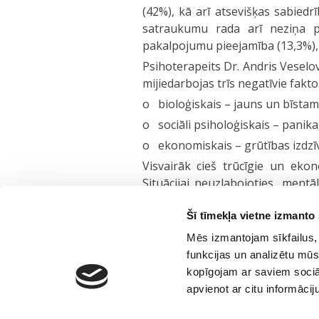
(42%), kā arī atsevišķas sabiedr
satraukumu rada arī neziņa pa
pakalpojumu pieejamība (13,3%), 
Psihoterapeits Dr. Andris Veselov
mijiedarbojas trīs negatīvie faktor
o bioloģiskais – jauns un bīstams
o sociāli psiholoģiskais – panik
o ekonomiskais – grūtības izdzīv
Visvairāk cieš trūcīgie un ekon
Situācijai neuzlabojoties, ment
slimību daudzums, savukārt ģimenē
Šī tīmekļa vietne izmanto 
Lai mazinātu stresu un satrauku
racionāli, piekopt aktīvu dzīve
Mēs izmantojam sīkfailus, 
bailēm un negatīviem scenārijiem
funkcijas un analizētu mūs
kopīgojam ar saviem sociāl
Pētījums veikts sadarbībā ar in
apvienot ar citu informācij
respondentus.