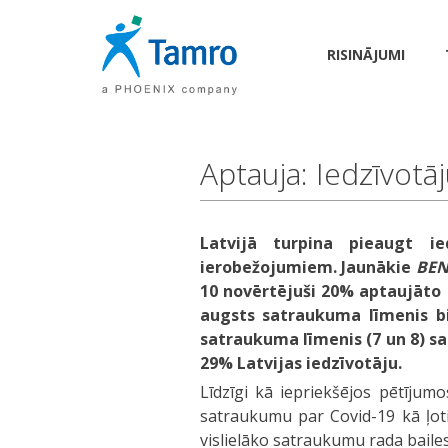
RISINĀJUMI
Aptauja: Iedzīvotā
Latvijā turpina pieaugt ie
ierobežojumiem. Jaunākie
BEN
10 novērtējuši 20% aptaujāto 
augsts satraukuma līmenis bi
satraukuma līmenis (7 un 8) s
29% Latvijas iedzīvotāju.
Līdzīgi kā iepriekšējos pētījumo
satraukumu par Covid-19 kā ļoti
vislielāko satraukumu rada bailes