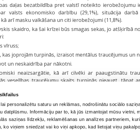
ības daļas bezatbildība pret valstī noteikto ierobežojumu 
r valsts ekonomisko darbību (29,1%), situācija darbā
kā arī masku valkāšana un citi ierobežojumi (11,8%).
skis skaidro, ka šai krīzei būs smagas sekas, jo atšķirībā n
i:
 vīruss;
a, kas joprojām turpinās, izraisot mentālus traucējumus u
ot un neskaidrība par nākotni.
omiski neaizsargātie, kā arī cilvēki ar paaugstinātu tra
ālās veselības traucējumu skaits turpinās pieaugt, tāpat 
s, kurās cietīs vecāki, automātiski cietīs arī bērni.
sīkfailus
mu, kas radies Covid-19 izplatības dēļ, Dr. A. Veselovski
sveidu, labu miegu un izmēģināt jaunas nodarbes, saglabāt
lai personalizētu saturu un reklāmas, nodrošinātu sociālo saziņa
, kā arī pakāpeniski mācīties sadzīvot ar nezināmo.
u datplūsmu. Informāciju par to, kā jūs izmantojat mūsu vietni, 
ās saziņas līdzekļu, reklamēšanas un analīzes partneriem, kuri
terneta pētījumu kompāniju GEMIUS, laika posmā no 20. l
u, ko viņiem sniedzat vai ko viņi apkopo, kad lietojat viņu pakal