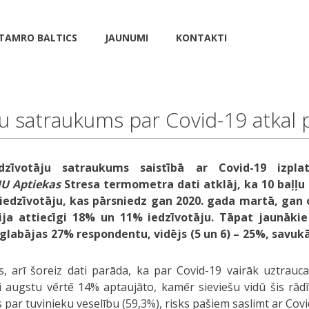
TAMRO BALTICS
JAUNUMI
KONTAKTI
ju satraukums par Covid-19 atkal 
dzīvotāju satraukums saistībā ar Covid-19 izpla
U Aptiekas
Stresa termometra dati atklāj, ka 10 baļļu
iedzīvotāju, kas pārsniedz gan 2020. gada martā, gan o
ja attiecīgi 18% un 11% iedzīvotāju. Tāpat jaunākie d
aglabājas 27% respondentu, vidējs (5 un 6) – 25%, savuk
s, arī šoreiz dati parāda, ka par Covid-19 vairāk uztrauca
 augstu vērtē 14% aptaujāto, kamēr sieviešu vidū šis rādī
 par tuvinieku veselību (59,3%), risks pašiem saslimt ar Co