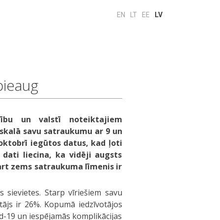
EN
LT
EE
LV
pieaug
tību un valstī noteiktajiem
 skalā savu satraukumu ar 9 un
ktobrī iegūtos datus, kad ļoti
ati liecina, ka vidēji augsts
ārt zems satraukuma līmenis ir
s sievietes. Starp vīriešiem savu
tājs ir 26%. Kopumā iedzīvotājos
vid-19 un iespējamās komplikācijas