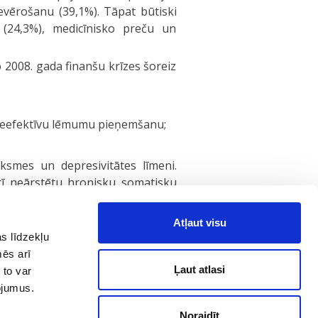
ievērošanu (39,1%). Tāpat būtiski
 (24,3%), medicīnisko preču un
o 2008. gada finanšu krīzes šoreiz
n neefektīvu lēmumu pieņemšanu;
uksmes un depresivitātes līmeni.
arī neārstētu hronisku somatisku
s iesaka rīkoties pragmatiski un
Atļaut visu
 pozitīvu domāšanu, nepakļauties
s līdzekļu
mēs arī
Ļaut atlasi
 to var
īdz 23. janvārim aptaujājot 1713
pojumus.
Noraidīt